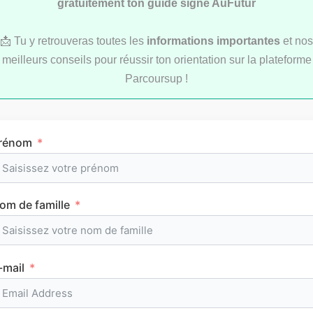
gratuitement ton guide signé AuFutur
📩 Tu y retrouveras toutes les
informations importantes
et nos
meilleurs conseils pour réussir ton orientation sur la plateforme
LYCÉE
Parcoursup !
rénom
om de famille
L’emploi du temps en première (cours et
horaires)
-mail
CLASSEMENTS