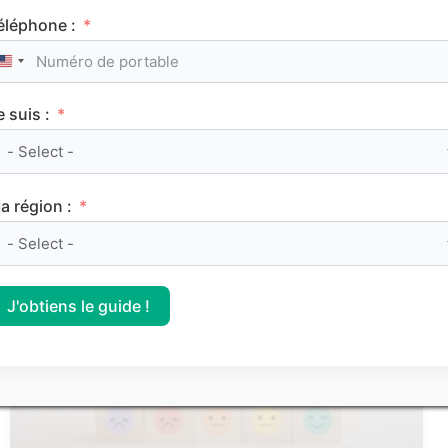
éléphone :
United States +1
e suis :
Le classement des meilleurs Sciences Po (IEP)
sur Parcoursup 2026
a région :
CLASSEMENTS
J'obtiens le guide !