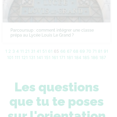
Parcoursup : comment intégrer une classe
prépa au Lycée Louis Le Grand ?
1
2
3
4
11
21
31
41
51
61
65
66
67
68
69
70
71
81
91
101
111
121
131
141
151
161
171
181
184
185
186
187
Les questions
que tu te poses
sur l'orientation