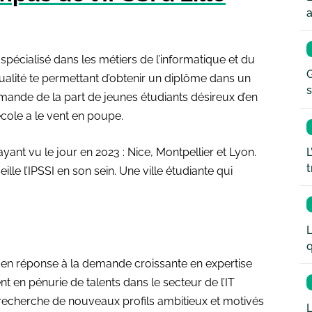
a
pécialisé dans les métiers de l’informatique et du
G
alité te permettant d’obtenir un diplôme dans un
s
emande de la part de jeunes étudiants désireux d’en
cole a le vent en poupe.
yant vu le jour en 2023 : Nice, Montpellier et Lyon.
L
t
ille l’IPSSI en son sein. Une ville étudiante qui
L
q
ille en réponse à la demande croissante en expertise
 en pénurie de talents dans le secteur de l’IT
n recherche de nouveaux profils ambitieux et motivés
L