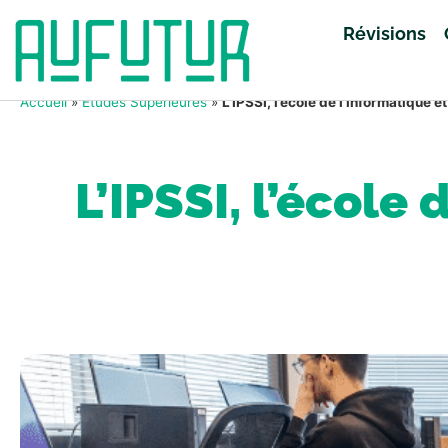
Révisions
Accueil
»
Études Supérieures
»
L’IPSSI, l’école de l’informatique 
L’IPSSI, l’école