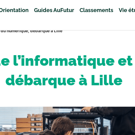
Orientation
Guides AuFutur
Classements
Vie é
et du numérique, débarque à Lille
 de l’informatique 
débarque à Lille