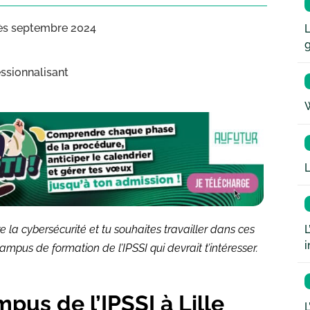
dès septembre 2024
L
essionnalisant
W
L
L
 la cybersécurité et tu souhaites travailler dans ces
i
ampus de formation de l’IPSSI qui devrait t’intéresser.
us de l’IPSSI à Lille
L