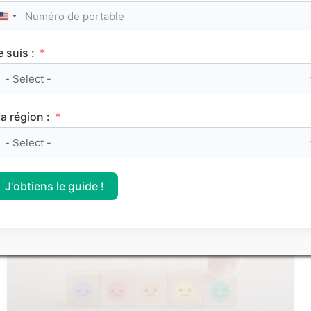
United States +1
e suis :
Le classement des meilleurs Sciences Po (IEP)
a région :
sur Parcoursup 2026
J'obtiens le guide !
CLASSEMENTS