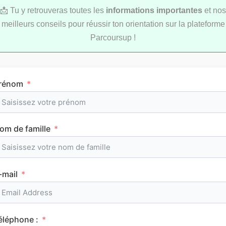
📩 Tu y retrouveras toutes les
informations importantes
et nos
meilleurs conseils pour réussir ton orientation sur la plateforme
Parcoursup !
LYCÉE
rénom
om de famille
L’emploi du temps en première (cours et
horaires)
-mail
CLASSEMENTS
éléphone :