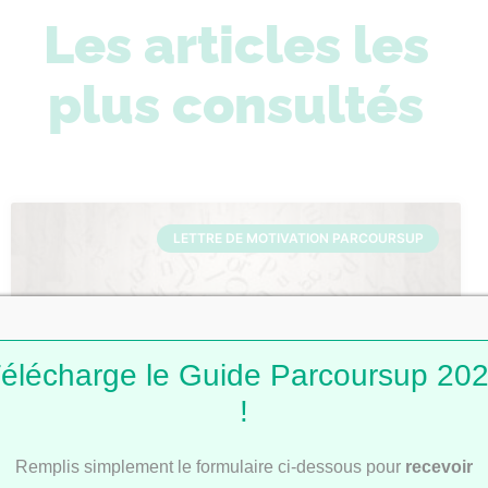
Les articles les
plus consultés
LETTRE DE MOTIVATION PARCOURSUP
élécharge le Guide Parcoursup 20
!
Lettres de motivation Parcoursup : 101
Remplis simplement le formulaire ci-dessous pour
recevoir
modèles pour t’inspirer