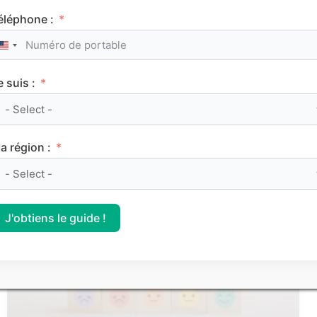
éléphone :
United States +1
e suis :
Le classement des meilleurs Sciences Po (IEP)
sur Parcoursup 2026
a région :
CLASSEMENTS
J'obtiens le guide !