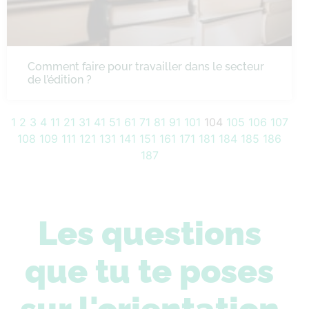
Comment faire pour travailler dans le secteur
de l’édition ?
1
2
3
4
11
21
31
41
51
61
71
81
91
101
104
105
106
107
108
109
111
121
131
141
151
161
171
181
184
185
186
187
Les questions
que tu te poses