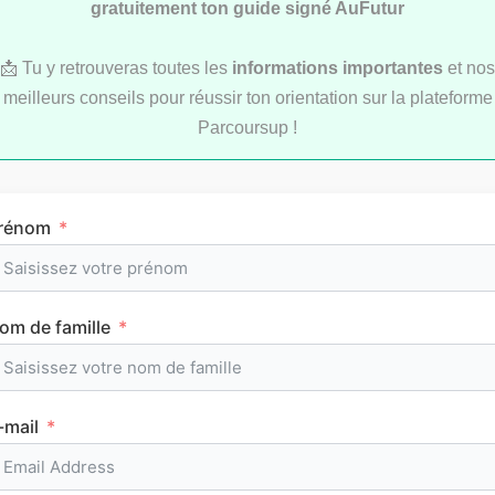
gratuitement ton guide signé AuFutur
📩 Tu y retrouveras toutes les
informations importantes
et nos
meilleurs conseils pour réussir ton orientation sur la plateforme
LYCÉE
Parcoursup !
rénom
L’emploi du temps en première (cours et
om de famille
horaires)
-mail
CLASSEMENTS