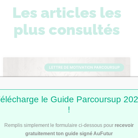
Les articles les
plus consultés
LETTRE DE MOTIVATION PARCOURSUP
élécharge le Guide Parcoursup 20
!
Remplis simplement le formulaire ci-dessous pour
recevoir
Lettres de motivation Parcoursup : 101
gratuitement ton guide signé AuFutur
modèles pour t’inspirer