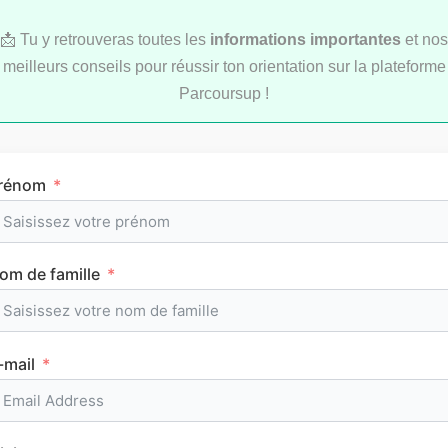
📩 Tu y retrouveras toutes les
informations importantes
et nos
meilleurs conseils pour réussir ton orientation sur la plateforme
LYCÉE
Parcoursup !
rénom
om de famille
L’emploi du temps en première (cours et
horaires)
-mail
CLASSEMENTS