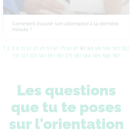
Comment trouver son alternance à la dernière
minute ?
1
2
3
4
11
21
31
41
51
61
71
81
91
97
98
99
100
101
102
111
121
131
141
151
161
171
181
184
185
186
187
Les questions
que tu te poses
sur l'orientation