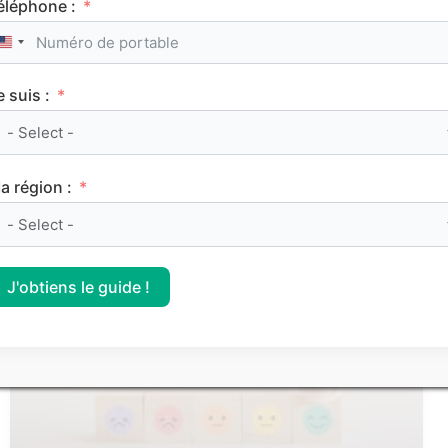
éléphone :
United States +1
e suis :
Le classement des meilleurs Sciences Po (IEP)
sur Parcoursup 2026
a région :
CLASSEMENTS
J'obtiens le guide !