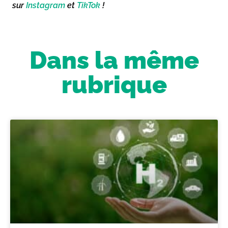
sur
Instagram
et
TikTok
!
Dans la même
rubrique