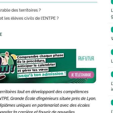
able des territoires ?
L
et les élèves civils de l’ENTPE ?
PE
W
L
L
i
erritoires tout en développant des compétences
NTPE, Grande École d’ingénieurs située près de Lyon,
diplômes uniques en partenariat avec des écoles
L
ter ta carrière et t’ouvrir de nouvelles