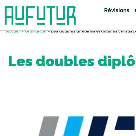
Révisions
Accueil
»
Orientation
»
Les doubles diplômes et doubles cursus 
Les doubles dipl