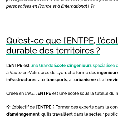
perspectives en France et à l’international ! 🚀
Qu’est-ce que l’ENTPE, l’éc
durable des territoires ?
L’
ENTPE
est
une Grande
École d’ingénieurs
spécialisée 
à Vaulx-en-Velin, près de Lyon, elle forme des
ingénieur
infrastructures
, aux
transports
, à l’
urbanisme
et à l’
envi
Créée en 1954, l’
ENTPE
est une école sous la tutelle du m
💡 L’objectif de l’
ENTPE
? Former des experts dans la con
d’aménagement
, qu’ils travaillent dans le secteur publi