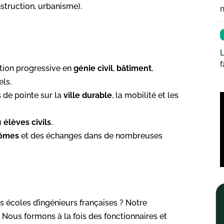
nstruction, urbanisme).
L
tion progressive en
génie civil
,
bâtiment
,
els.
s de pointe sur la
ville durable
, la mobilité et les
u
élèves civils
.
lômes
et des échanges dans de nombreuses
s écoles d’ingénieurs françaises ? Notre
. Nous formons à la fois des fonctionnaires et