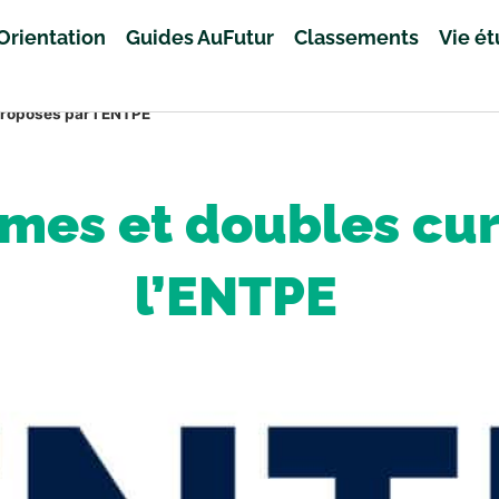
Orientation
Guides AuFutur
Classements
Vie é
proposés par l’ENTPE
ômes et doubles cu
l’ENTPE