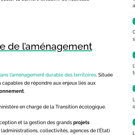
a
G
s
ole de l’aménagement
L
t
dans l’aménagement durable des territoires
. Située
s
capables de répondre aux enjeux liés aux
ronnement
.
L
q
inistère en charge de la Transition écologique.
ception et la gestion des grands
projets
c (administrations, collectivités, agences de l’État)
L