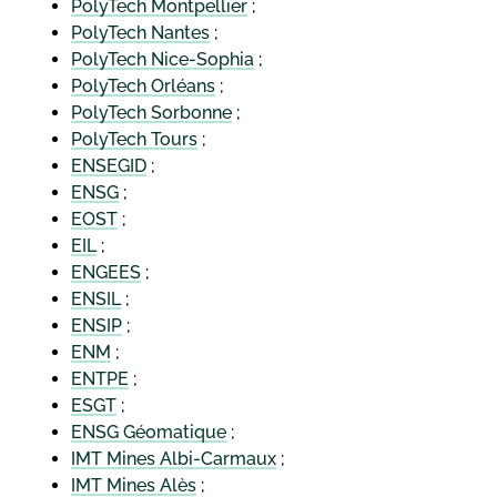
PolyTech Montpellier
;
PolyTech Nantes
;
PolyTech Nice-Sophia
;
PolyTech Orléans
;
PolyTech Sorbonne
;
PolyTech Tours
;
ENSEGID
;
ENSG
;
EOST
;
EIL
;
ENGEES
;
ENSIL
;
ENSIP
;
ENM
;
ENTPE
;
ESGT
;
ENSG Géomatique
;
IMT Mines Albi-Carmaux
;
IMT Mines Alès
;