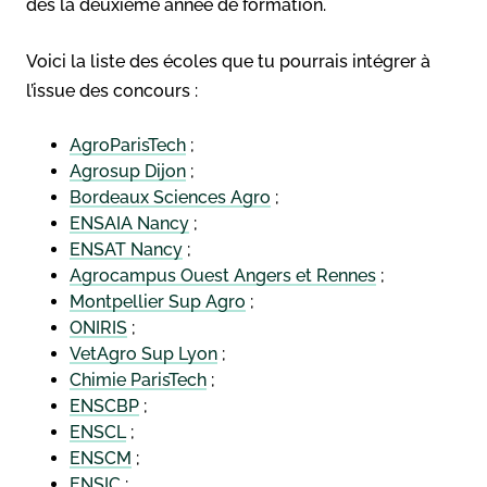
dès la deuxième année de formation.
Voici la liste des écoles que tu pourrais intégrer à
l’issue des concours :
AgroParisTech
;
Agrosup Dijon
;
Bordeaux Sciences Agro
;
ENSAIA Nancy
;
ENSAT Nancy
;
Agrocampus Ouest Angers et Rennes
;
Montpellier Sup Agro
;
ONIRIS
;
VetAgro Sup Lyon
;
Chimie ParisTech
;
ENSCBP
;
ENSCL
;
ENSCM
;
ENSIC
;