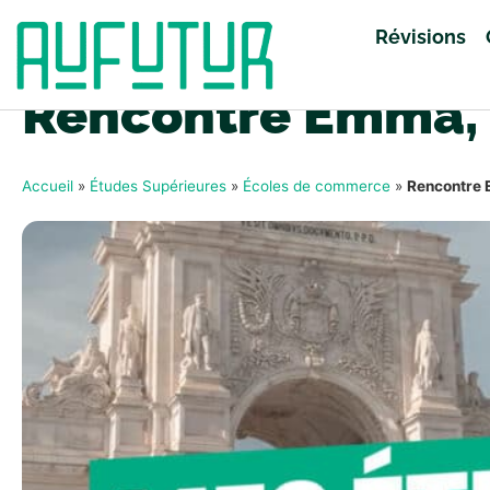
Révisions
Rencontre Emma, e
Accueil
»
Études Supérieures
»
Écoles de commerce
»
Rencontre 