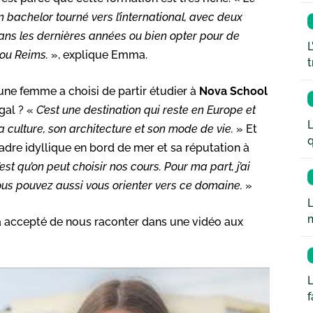
bachelor tourné vers l’international, avec deux
dans les dernières années ou bien opter pour de
L
 ou Reims.
», explique Emma.
t
une femme a choisi de partir étudier à
Nova School
gal ? «
C’est une destination qui reste en Europe et
L
a culture, son architecture et son mode de vie.
» Et
q
re idyllique en bord de mer et sa réputation à
’est qu’on peut choisir nos cours. Pour ma part, j’ai
 vous pouvez aussi vous orienter vers ce domaine.
»
L
 a accepté de nous raconter dans une vidéo aux
L