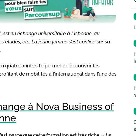
W
L
est en échange universitaire à Lisbonne, au
ses études, etc. La jeune femme s’est confiée sur sa
.
L
i
n quatre années te permet de découvrir les
itant de mobilités à l’international dans l’une des
L
a
hange à Nova Business of
onne
G
s
est parce que cette formation est très riche. «
Le