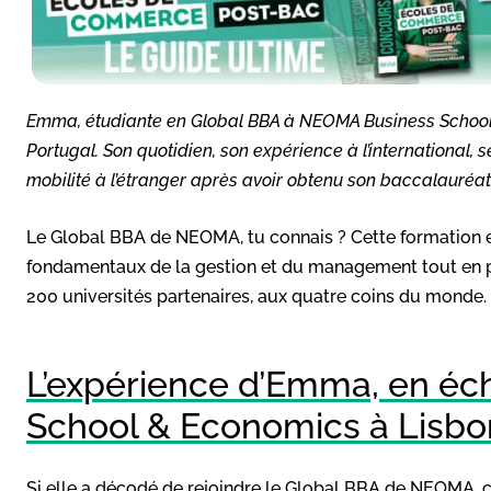
Emma, étudiante en Global BBA à NEOMA Business School, 
Portugal. Son quotidien, son expérience à l’international, 
mobilité à l’étranger après avoir obtenu son baccalauréat
Le Global BBA de NEOMA, tu connais ? Cette formation e
fondamentaux de la gestion et du management tout en prof
200 universités partenaires, aux quatre coins du monde.
L’expérience d’Emma, en éc
School & Economics à Lisb
Si elle a décodé de rejoindre le Global BBA de NEOMA, c’