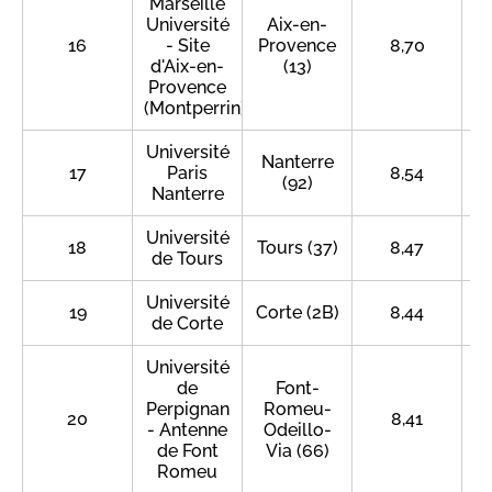
Marseille
Université
Aix-en-
16
- Site
Provence
8,70
d'Aix-en-
(13)
Provence
(Montperrin)
Université
Nanterre
17
Paris
8,54
(92)
Nanterre
Université
18
Tours (37)
8,47
de Tours
Université
19
Corte (2B)
8,44
de Corte
Université
de
Font-
Perpignan
Romeu-
20
8,41
- Antenne
Odeillo-
de Font
Via (66)
Romeu