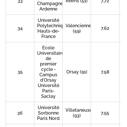
33
Reims (51)
7,72
Champagne-
Ardenne
Université
Polytechnique
Valenciennes
34
7,62
Hauts-de-
(59)
France
Ecole
Universitaire
de
premier
cycle -
35
Orsay (91)
7,58
Campus
d'Orsay
Université
Paris-
Saclay
Université
Villetaneuse
36
Sorbonne
7,55
(93)
Paris Nord