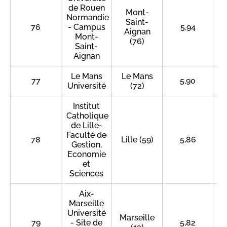
de Rouen
Mont-
Normandie
Saint-
76
- Campus
5,94
Aignan
Mont-
(76)
Saint-
Aignan
Le Mans
Le Mans
77
5,90
Université
(72)
Institut
Catholique
de Lille-
Faculté de
78
Lille (59)
5,86
Gestion,
Economie
et
Sciences
Aix-
Marseille
Université
Marseille
79
- Site de
5,82