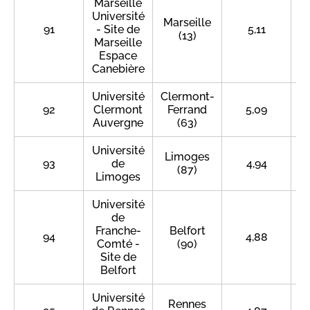
Marseille
Université
Marseille
91
- Site de
5,11
(13)
Marseille
Espace
Canebière
Université
Clermont-
92
Clermont
Ferrand
5,09
Auvergne
(63)
Université
Limoges
93
de
4,94
(87)
Limoges
Université
de
Franche-
Belfort
94
4,88
Comté -
(90)
Site de
Belfort
Université
Rennes