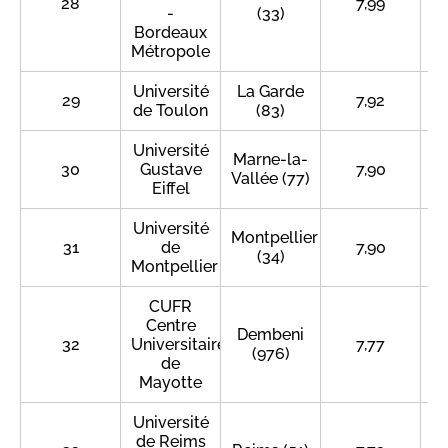
28
7,99
-
(33)
Bordeaux
Métropole
Université
La Garde
29
7,92
de Toulon
(83)
Université
Marne-la-
30
Gustave
7,90
Vallée (77)
Eiffel
Université
Montpellier
31
de
7,90
(34)
Montpellier
CUFR
Centre
Dembeni
32
Universitaire
7,77
(976)
de
Mayotte
Université
de Reims