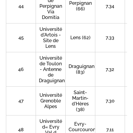
de
Perpignan
44
Perpignan
7,34
(66)
Via
Domitia
Université
d'Artois -
45
Lens (62)
7,33
Site de
Lens
Université
de Toulon
Draguignan
46
- Antenne
7,32
(83)
de
Draguignan
Saint-
Université
Martin-
47
Grenoble
7,30
d'Hères
Alpes
(38)
Université
Evry-
d« Evry
48
Courcouronnes
7,11
Val d