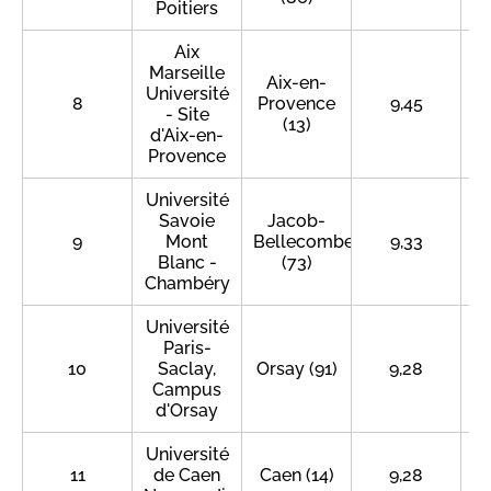
Poitiers
Aix
Marseille
Aix-en-
Université
8
Provence
9,45
- Site
(13)
d'Aix-en-
Provence
Université
Savoie
Jacob-
9
Mont
Bellecombette
9,33
Blanc -
(73)
Chambéry
Université
Paris-
10
Saclay,
Orsay (91)
9,28
Campus
d'Orsay
Université
11
de Caen
Caen (14)
9,28