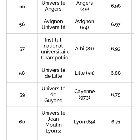
Université
Angers
55
6,98
Angers
(49)
Avignon
Avignon
56
6,97
Université
(84)
Institut
national
57
Albi (81)
6,93
universitaire
Champollion
Université
58
Lille (59)
6,88
de Lille
Université
Cayenne
59
de
6,75
(973)
Guyane
Université
Jean
60
Lyon (69)
6,71
Moulin
Lyon 3