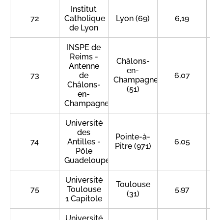
Institut
72
Catholique
Lyon (69)
6,19
de Lyon
INSPE de
Reims -
Châlons-
Antenne
en-
73
de
6,07
Champagne
Châlons-
(51)
en-
Champagne
Université
des
Pointe-à-
74
Antilles -
6,05
Pitre (971)
Pôle
Guadeloupe
Université
Toulouse
75
Toulouse
5,97
(31)
1 Capitole
Université