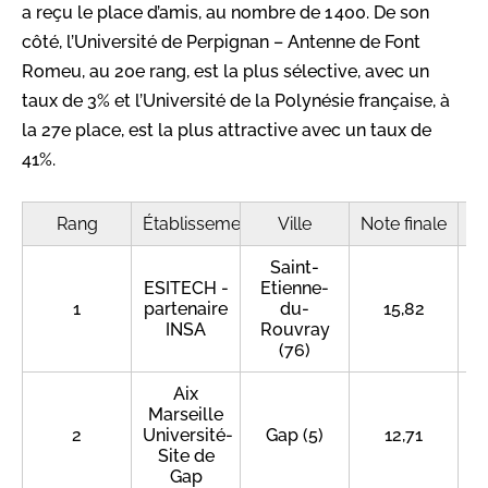
a reçu le place d’amis, au nombre de 1 400. De son
côté, l’Université de Perpignan – Antenne de Font
Romeu, au 20e rang, est la plus sélective, avec un
taux de 3% et l’Université de la Polynésie française, à
la 27e place, est la plus attractive avec un taux de
41%.
Rang
Établissement
Ville
Note finale
É
Saint-
ESITECH -
Etienne-
1
partenaire
du-
15,82
INSA
Rouvray
(76)
Aix
Marseille
2
Université-
Gap (5)
12,71
Site de
Gap