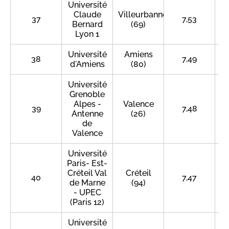
Université
Claude
Villeurbanne
37
7,53
Bernard
(69)
Lyon 1
Université
Amiens
38
7,49
d'Amiens
(80)
Université
Grenoble
Alpes -
Valence
39
7,48
Antenne
(26)
de
Valence
Université
Paris- Est-
Créteil Val
Créteil
40
7,47
de Marne
(94)
- UPEC
(Paris 12)
Université