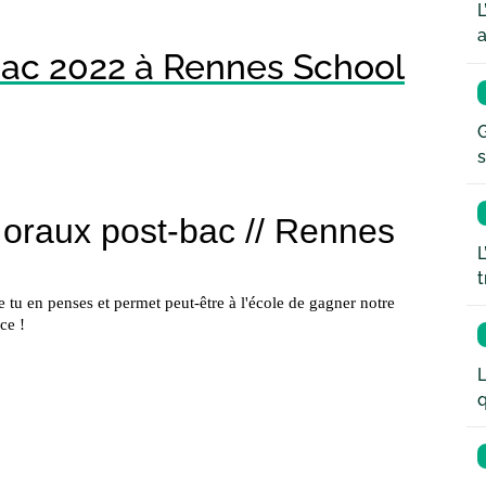
L
a
-bac 2022 à Rennes School
G
s
L
t
L
q