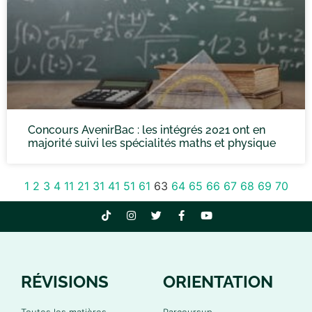
Concours AvenirBac : les intégrés 2021 ont en
majorité suivi les spécialités maths et physique
1
2
3
4
11
21
31
41
51
61
63
64
65
66
67
68
69
70
RÉVISIONS
ORIENTATION
Toutes les matières
Parcoursup