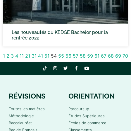
Les nouveautés du KEDGE Bachelor pour la
rentrée 2022
1
2
3
4
11
21
31
41
51
54
55
56
57
58
59
61
67
68
69
70
RÉVISIONS
ORIENTATION
Toutes les matières
Parcoursup
Méthodologie
Études Supérieures
Baccalauréat
Écoles de commerce
Bac de Français
Classements