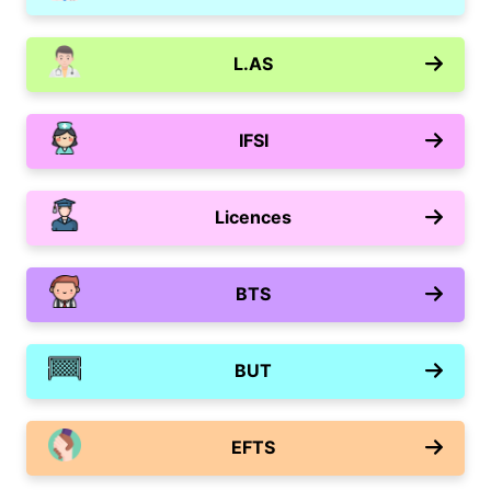
L.AS
IFSI
Licences
BTS
BUT
EFTS