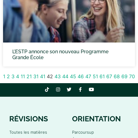
L’ESTP annonce son nouveau Programme
Grande École
1
2
3
4
11
21
31
41
42
43
44
45
46
47
51
61
67
68
69
70
RÉVISIONS
ORIENTATION
Toutes les matières
Parcoursup