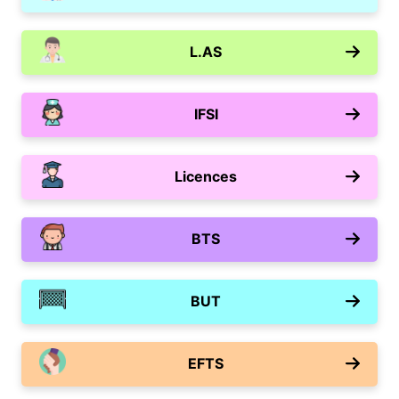
L.AS
IFSI
Licences
BTS
BUT
EFTS