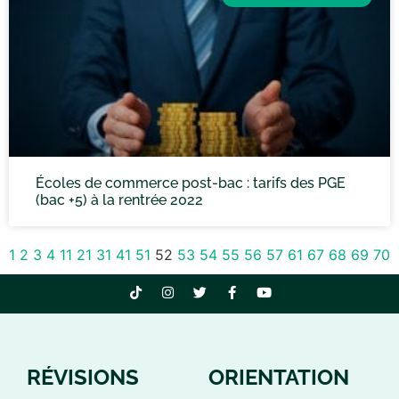
Écoles de commerce post-bac : tarifs des PGE
(bac +5) à la rentrée 2022
1
2
3
4
11
21
31
41
51
52
53
54
55
56
57
61
67
68
69
70
RÉVISIONS
ORIENTATION