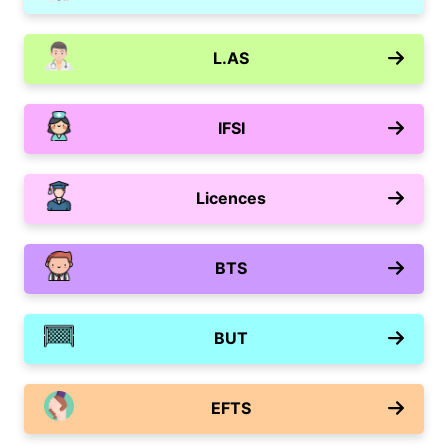
L.AS
IFSI
Licences
BTS
BUT
EFTS