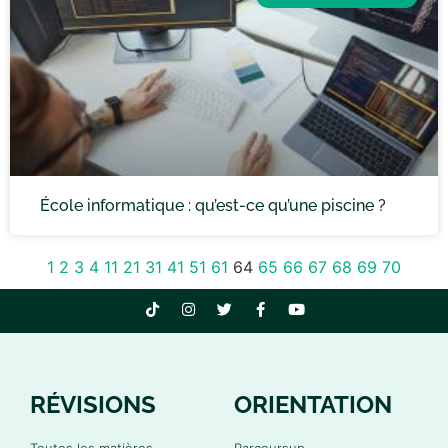
École informatique : qu’est-ce qu’une piscine ?
1
2
3
4
11
21
31
41
51
61
64
65
66
67
68
69
70
RÉVISIONS
ORIENTATION
Toutes les matières
Parcoursup