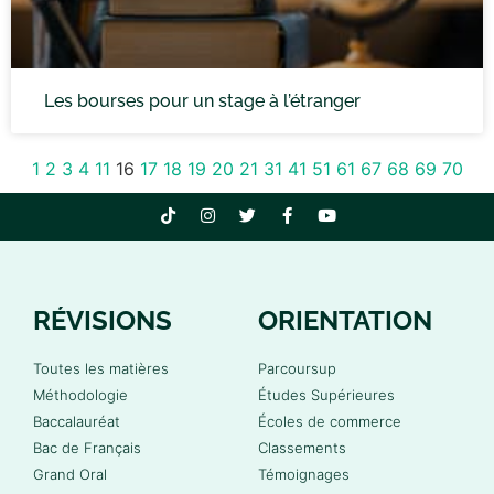
Les bourses pour un stage à l’étranger
1
2
3
4
11
16
17
18
19
20
21
31
41
51
61
67
68
69
70
RÉVISIONS
ORIENTATION
Toutes les matières
Parcoursup
Méthodologie
Études Supérieures
Baccalauréat
Écoles de commerce
Bac de Français
Classements
Grand Oral
Témoignages