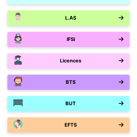
L.AS
IFSI
Licences
BTS
BUT
EFTS