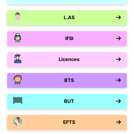
L.AS
IFSI
Licences
BTS
BUT
EFTS