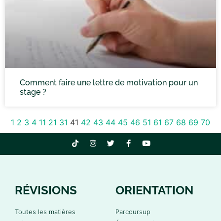
Comment faire une lettre de motivation pour un
stage ?
1
2
3
4
11
21
31
41
42
43
44
45
46
51
61
67
68
69
70
RÉVISIONS
ORIENTATION
Toutes les matières
Parcoursup