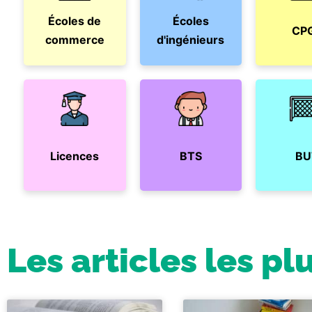
Écoles de
Écoles
CP
commerce
d'ingénieurs
Licences
BTS
BU
Les articles les pl