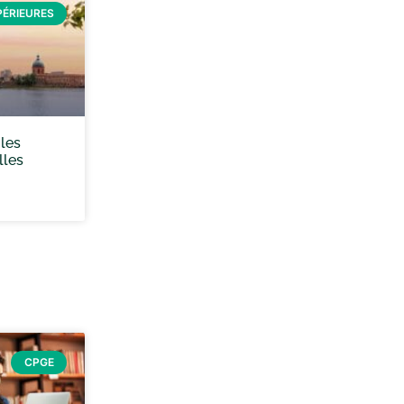
PÉRIEURES
les
lles
CPGE