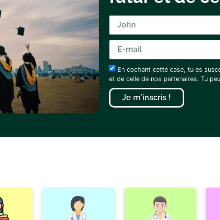
En cochant cette case, tu es susc
et de celle de nos partenaires. Tu p
Je m'inscris !