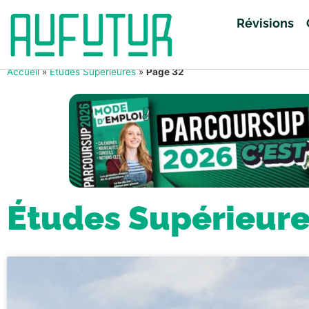
Révisions
Accueil
»
Études Supérieures
»
Page 32
Études Supérieur