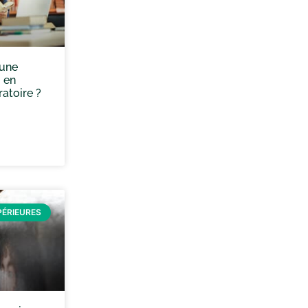
’une
) en
atoire ?
PÉRIEURES