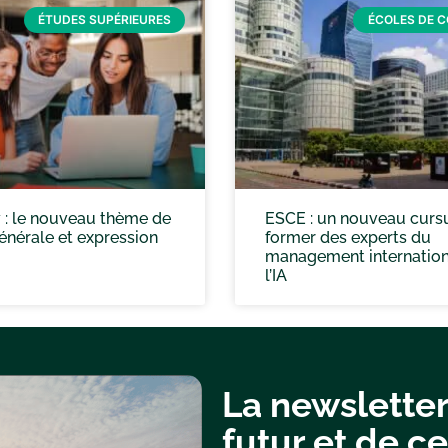
ÉTUDES SUPÉRIEURES
ÉCOLES DE 
 : le nouveau thème de
ESCE : un nouveau curs
énérale et expression
former des experts du
management internation
l’IA
La newsletter
futur et de ce