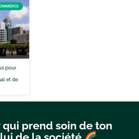
COMMERCE
us pour
al et de
 qui prend soin de ton
lui de la société