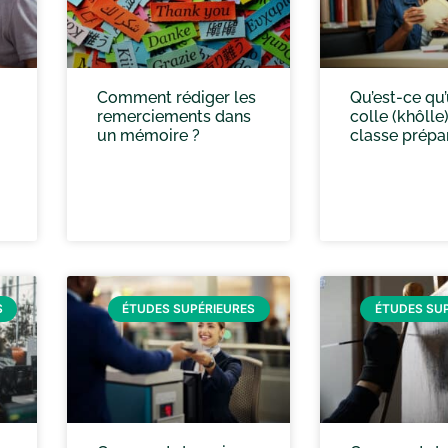
Comment rédiger les
Qu’est-ce qu
remerciements dans
colle (khôlle
un mémoire ?
classe prépar
S
ÉTUDES SUPÉRIEURES
ÉTUDES SU