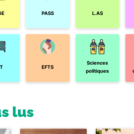
GE
PASS
L.AS
Sciences
T
EFTS
politiques
us lus