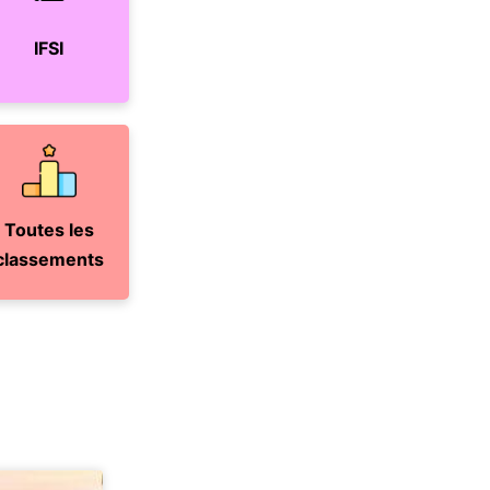
IFSI
Toutes les
classements