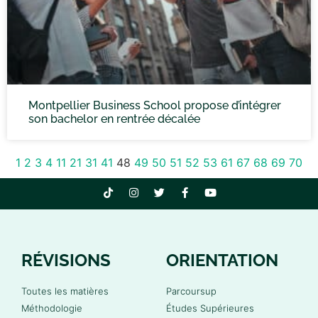
Montpellier Business School propose d’intégrer
son bachelor en rentrée décalée
1
2
3
4
11
21
31
41
48
49
50
51
52
53
61
67
68
69
70
RÉVISIONS
ORIENTATION
Toutes les matières
Parcoursup
Méthodologie
Études Supérieures