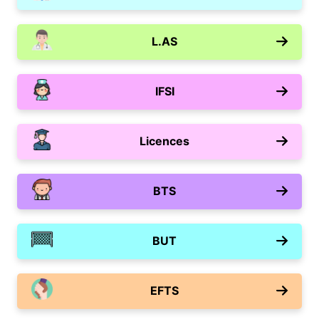
L.AS
IFSI
Licences
BTS
BUT
EFTS