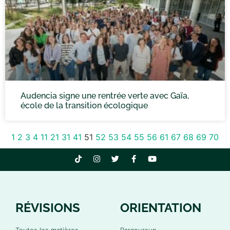
Audencia signe une rentrée verte avec Gaïa,
école de la transition écologique
1
2
3
4
11
21
31
41
51
52
53
54
55
56
61
67
68
69
70
RÉVISIONS
ORIENTATION
Toutes les matières
Parcoursup