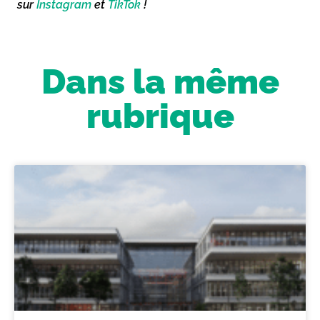
sur
Instagram
et
TikTok
!
Dans la même
rubrique