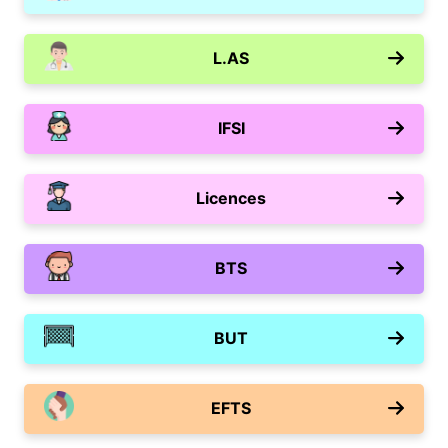
L.AS
IFSI
Licences
BTS
BUT
EFTS