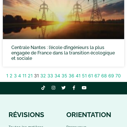
Centrale Nantes : l’école d’ingénieurs la plus
engagée de France dans la transition écologique
et sociale
1
2
3
4
11
21
31
32
33
34
35
36
41
51
61
67
68
69
70
RÉVISIONS
ORIENTATION
Toutes les matières
Parcoursup