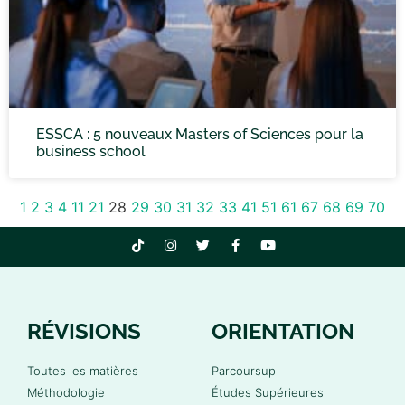
ESSCA : 5 nouveaux Masters of Sciences pour la
business school
1
2
3
4
11
21
28
29
30
31
32
33
41
51
61
67
68
69
70
RÉVISIONS
ORIENTATION
Toutes les matières
Parcoursup
Méthodologie
Études Supérieures