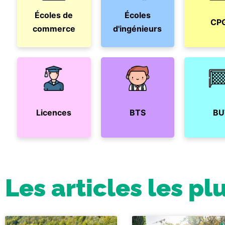
Écoles de
Écoles
CP
commerce
d'ingénieurs
Licences
BTS
BU
Les articles les pl