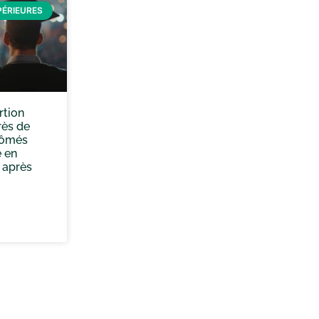
PÉRIEURES
rtion
rès de
lômés
 en
 après