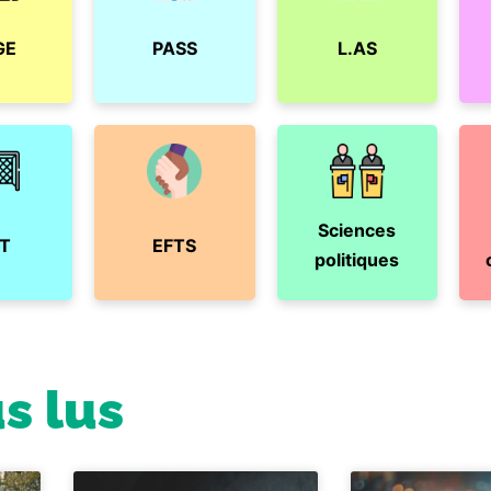
GE
PASS
L.AS
Sciences
T
EFTS
politiques
us lus