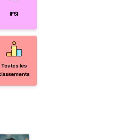
IFSI
Toutes les
classements