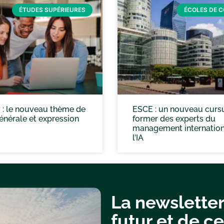
ÉTUDES SUPÉRIEURES
ÉCOLES DE 
 : le nouveau thème de
ESCE : un nouveau curs
énérale et expression
former des experts du
management internation
l’IA
La newsletter
futur et de ce