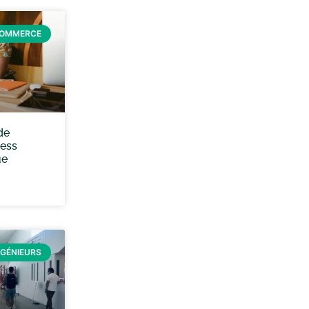
COMMERCE
de
ess
ue
NGÉNIEURS