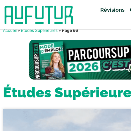
Révisions
Accueil
»
Études Supérieures
»
Page 66
Études Supérieur