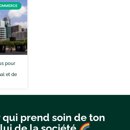
COMMERCE
us pour
al et de
 qui prend soin de ton
lui de la société