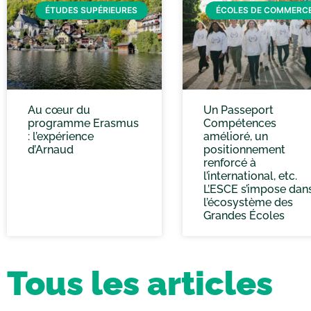
ÉTUDES SUPÉRIEURES
ÉCOLES DE COMMERC
Au cœur du
Un Passeport
programme Erasmus
Compétences
: l’expérience
amélioré, un
d’Arnaud
positionnement
renforcé à
l’international, etc.
L’ESCE s’impose dan
l’écosystème des
Grandes Écoles
Tous les articles