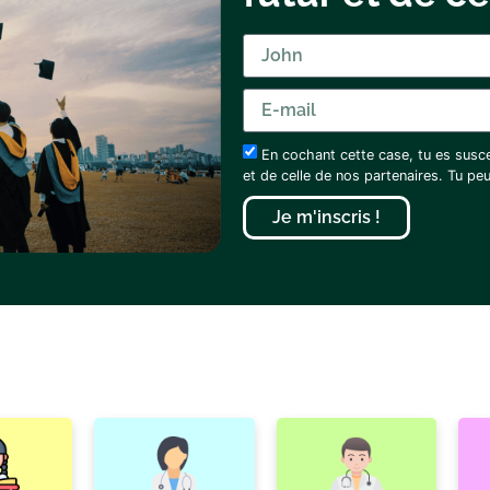
En cochant cette case, tu es susc
et de celle de nos partenaires. Tu p
Je m'inscris !