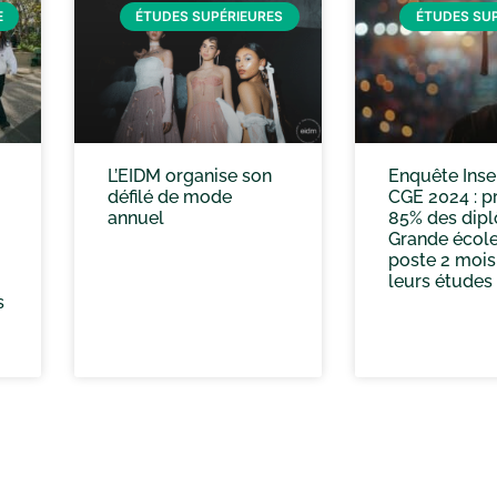
E
ÉTUDES SUPÉRIEURES
ÉTUDES SU
L’EIDM organise son
Enquête Inse
défilé de mode
CGE 2024 : p
annuel
85% des dip
Grande école
poste 2 mois
leurs études
s