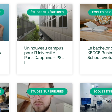
E
ÉTUDES SUPÉRIEURES
ÉCOLES DE 
Un nouveau campus
Le bachelor 
s
pour l’Université
KEDGE Busin
Paris Dauphine – PSL
School évol
!
E
ÉTUDES SUPÉRIEURES
ÉCOLES D'I