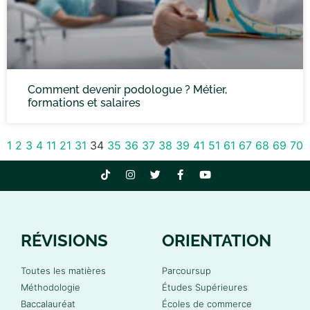
Comment devenir podologue ? Métier,
formations et salaires
1
2
3
4
11
21
31
34
35
36
37
38
39
41
51
61
67
68
69
70
RÉVISIONS
ORIENTATION
Toutes les matières
Parcoursup
Méthodologie
Études Supérieures
Baccalauréat
Écoles de commerce