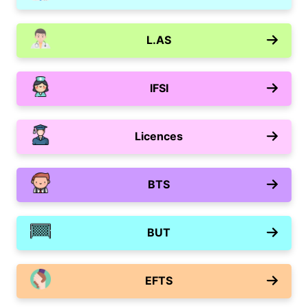
L.AS
IFSI
Licences
BTS
BUT
EFTS