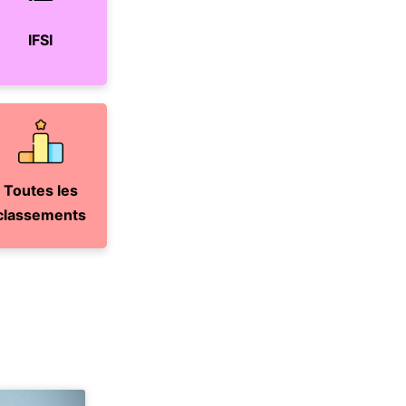
IFSI
Toutes les
classements