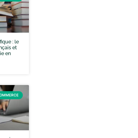
ique : le
nçais et
ie en
COMMERCE