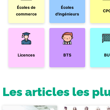
Écoles de
Écoles
CP
commerce
d'ingénieurs
Licences
BTS
BU
Les articles les pl