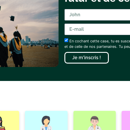
En cochant cette case, tu es susc
et de celle de nos partenaires. Tu p
Je m'inscris !