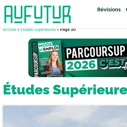
Révisions
Accueil
»
Études Supérieures
»
Page 30
Études Supérieur