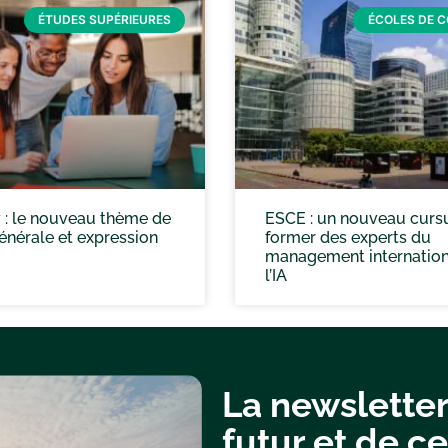
ÉTUDES SUPÉRIEURES
ÉCOLES DE 
 : le nouveau thème de
ESCE : un nouveau curs
énérale et expression
former des experts du
management internation
l’IA
La newsletter
futur et de ce