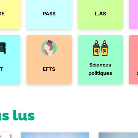
GE
PASS
L.AS
Sciences
T
EFTS
politiques
us lus