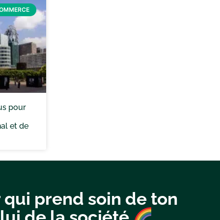
COMMERCE
us pour
al et de
 qui prend soin de ton
lui de la société