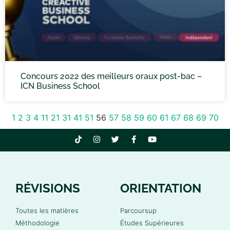
Concours 2022 des meilleurs oraux post-bac –
ICN Business School
1
2
3
4
11
21
31
41
51
56
57
58
59
60
61
67
68
69
70
RÉVISIONS
ORIENTATION
Toutes les matières
Parcoursup
Méthodologie
Études Supérieures