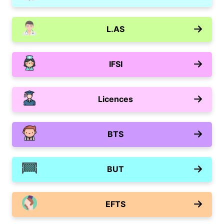
L.AS
IFSI
Licences
BTS
BUT
EFTS