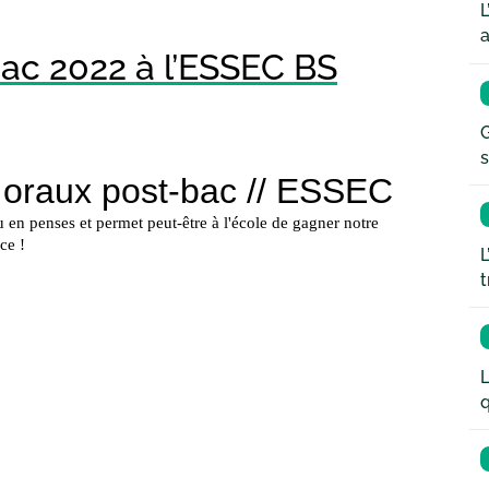
L
a
bac 2022 à l’ESSEC BS
G
s
L
t
L
q