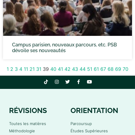
Campus parisien, nouveaux parcours, etc. PSB
dévoile ses nouveautés
1
2
3
4
11
21
31
39
40
41
42
43
44
51
61
67
68
69
70
RÉVISIONS
ORIENTATION
Toutes les matières
Parcoursup
Méthodologie
Études Supérieures