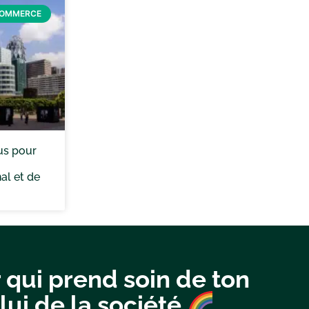
COMMERCE
us pour
al et de
 qui prend soin de ton
lui de la société