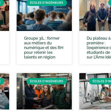
E
ÉCOLES D'INGÉNIEURS
Groupe 3iL : former
Du plateau à 
aux métiers du
première :
numérique et des RH
l’expérience 
pour retenir les
étudiants de
talents en région
sur L’Âme Idé
E
ÉCOLES D'INGÉNIEURS
ÉCOLES D'I