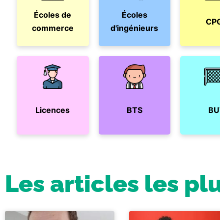
Écoles de
Écoles
CP
commerce
d'ingénieurs
Licences
BTS
BU
Les articles les pl