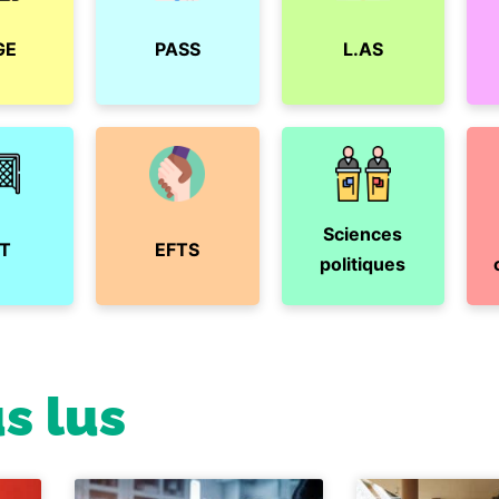
GE
PASS
L.AS
Sciences
T
EFTS
politiques
us lus