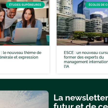
ÉTUDES SUPÉRIEURES
ÉCOLES DE 
 : le nouveau thème de
ESCE : un nouveau curs
énérale et expression
former des experts du
management internation
l’IA
La newsletter
futur et de ce