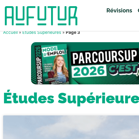
Révisions
Accueil
»
Études Supérieures
»
Page 3
Études Supérieur