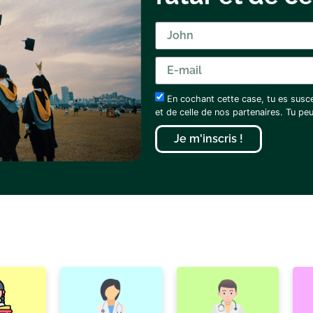
En cochant cette case, tu es susc
et de celle de nos partenaires. Tu p
Je m'inscris !