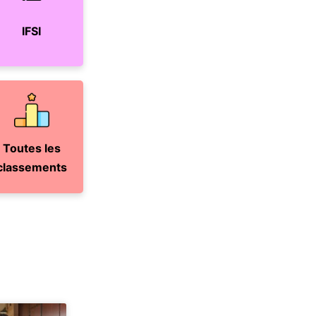
IFSI
Toutes les
classements