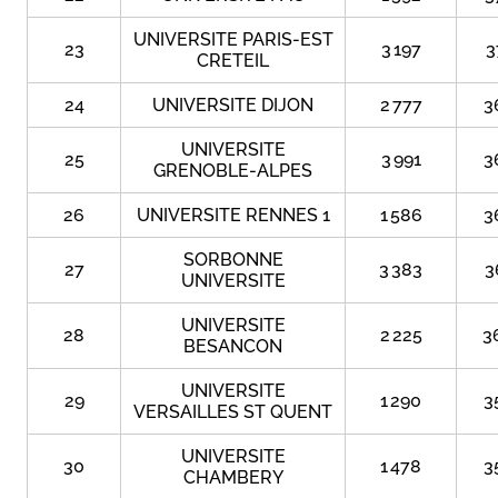
UNIVERSITE PARIS-EST
23
3 197
3
CRETEIL
24
UNIVERSITE DIJON
2 777
3
UNIVERSITE
25
3 991
3
GRENOBLE-ALPES
26
UNIVERSITE RENNES 1
1 586
3
SORBONNE
27
3 383
3
UNIVERSITE
UNIVERSITE
28
2 225
3
BESANCON
UNIVERSITE
29
1 290
3
VERSAILLES ST QUENT
UNIVERSITE
30
1 478
3
CHAMBERY