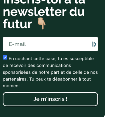
13,77%
21,12%
10,53%
27,93%
31,76%
25,80%
22,05%
n/a
21,80%