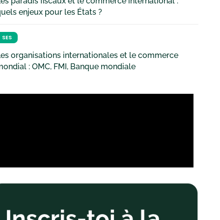
es paradis fiscaux et le commerce international :
uels enjeux pour les États ?
SES
es organisations internationales et le commerce
mondial : OMC, FMI, Banque mondiale
tion
Sortie
19,56%
22,25%
20,26%