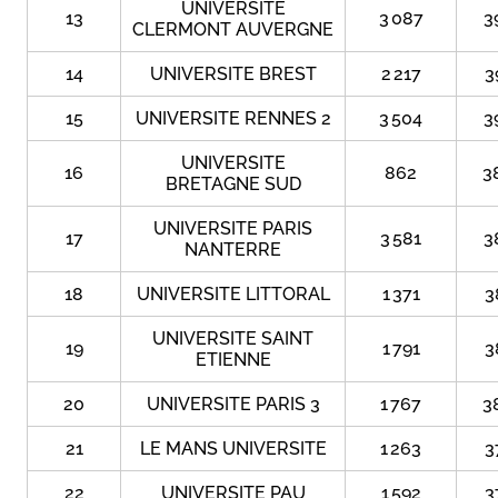
UNIVERSITE
13
3 087
3
CLERMONT AUVERGNE
14
UNIVERSITE BREST
2 217
3
15
UNIVERSITE RENNES 2
3 504
3
UNIVERSITE
16
862
3
BRETAGNE SUD
UNIVERSITE PARIS
17
3 581
3
NANTERRE
18
UNIVERSITE LITTORAL
1 371
3
UNIVERSITE SAINT
19
1 791
3
ETIENNE
20
UNIVERSITE PARIS 3
1 767
3
21
LE MANS UNIVERSITE
1 263
3
22
UNIVERSITE PAU
1 592
3