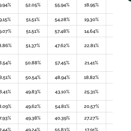
9,94%
52,05%
55,94%
18,95%
3,87%
9,15%
51,51%
54,28%
19,30%
2,82%
9,07%
51,51%
57,48%
14,64%
2,14%
8,86%
51,37%
47,62%
22,81%
3,57%
8,54%
50,88%
57,45%
21,41%
1,77%
8,51%
50,54%
48,94%
18,82%
2,85%
8,41%
49,83%
43,10%
25,31%
3,18%
8,09%
49,62%
54,81%
20,57%
1,37%
7,93%
49,38%
40,39%
27,27%
5,61%
7,44%
49,24%
55,83%
17,91%
2,33%