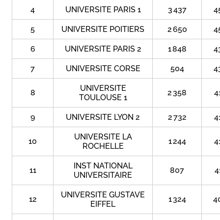
4
UNIVERSITE PARIS 1
3 437
4
5
UNIVERSITE POITIERS
2 650
4
6
UNIVERSITE PARIS 2
1 848
4
7
UNIVERSITE CORSE
504
4
UNIVERSITE
8
2 358
4
TOULOUSE 1
9
UNIVERSITE LYON 2
2 732
4
UNIVERSITE LA
10
1 244
4
ROCHELLE
INST NATIONAL
11
807
4
UNIVERSITAIRE
UNIVERSITE GUSTAVE
12
1 324
4
EIFFEL