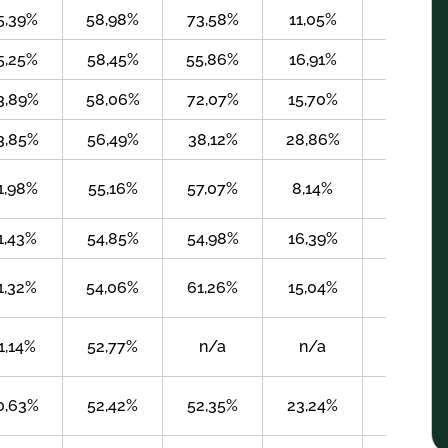
5,39%
58,98%
73,58%
11,05%
1,61%
5,25%
58,45%
55,86%
16,91%
6,11%
3,89%
58,06%
72,07%
15,70%
1,71%
3,85%
56,49%
38,12%
28,86%
5,09%
1,98%
55,16%
57,07%
8,14%
3,03%
1,43%
54,85%
54,98%
16,39%
2,83%
1,32%
54,06%
61,26%
15,04%
1,65%
1,14%
52,77%
n/a
n/a
n/a
0,63%
52,42%
52,35%
23,24%
2,61%