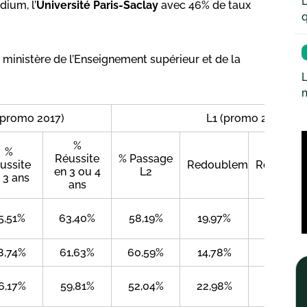
L
dium, l’
Université Paris-Saclay
avec 46% de taux
q
ministère de l’Enseignement supérieur et de la
L
(promo 2017)
L1 (promo 2020)
%
%
Réussite
% Passage
ussite
Redoublement
Réorienta
en 3 ou 4
L2
 3 ans
ans
5,51%
63,40%
58,19%
19,97%
2,28%
8,74%
61,63%
60,59%
14,78%
2,38%
6,17%
59,81%
52,04%
22,98%
4,72%