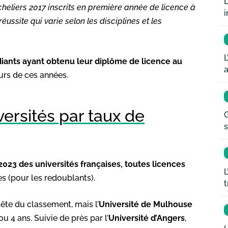
L
cheliers 2017 inscrits en première année de licence à
i
éussite qui varie selon les disciplines et les
L
diants ayant obtenu leur diplôme de licence au
a
ours de ces années.
ersités par taux de
G
s
023 des universités françaises, toutes licences
L
s (pour les redoublants).
t
tête du classement, mais l’
Université de Mulhouse
u 4 ans. Suivie de près par l’
Université d’Angers
,