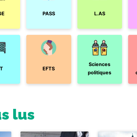
GE
PASS
L.AS
Sciences
T
EFTS
politiques
us lus