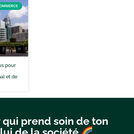
COMMERCE
us pour
al et de
 qui prend soin de ton
lui de la société