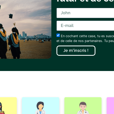
En cochant cette case, tu es susc
et de celle de nos partenaires. Tu p
Je m'inscris !