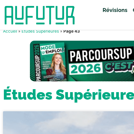
Révisions
Accueil
»
Études Supérieures
»
Page 43
Études Supérieur