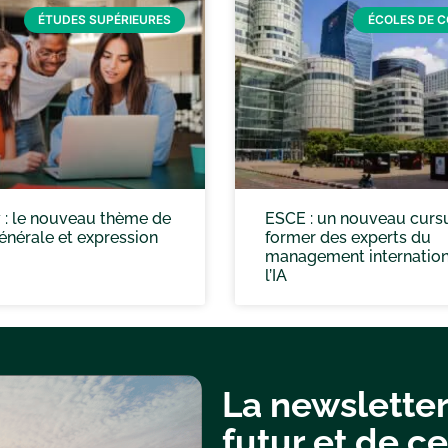
ÉTUDES SUPÉRIEURES
ÉCOLES DE 
 : le nouveau thème de
ESCE : un nouveau curs
énérale et expression
former des experts du
management internation
l’IA
La newsletter
futur et de ce