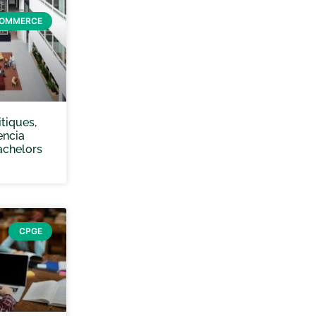
COMMERCE
tiques,
encia
achelors
CPGE