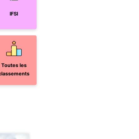
IFSI
Toutes les
classements