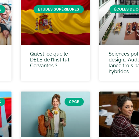
E
ÉTUDES SUPÉRIEURES
ÉCOLES DE 
Qu’est-ce que le
Sciences poli
DELE de l’Institut
design… Aud
Cervantes ?
lance trois b
hybrides
S
CPGE