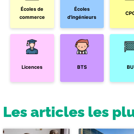
Écoles de
Écoles
CP
commerce
d'ingénieurs
Licences
BTS
BU
Les articles les pl