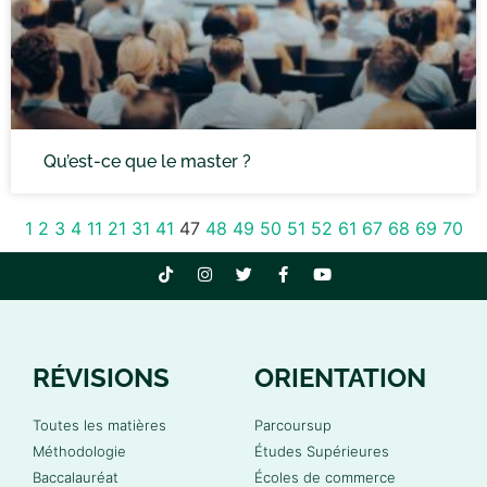
Qu’est-ce que le master ?
1
2
3
4
11
21
31
41
47
48
49
50
51
52
61
67
68
69
70
RÉVISIONS
ORIENTATION
Toutes les matières
Parcoursup
Méthodologie
Études Supérieures
Baccalauréat
Écoles de commerce