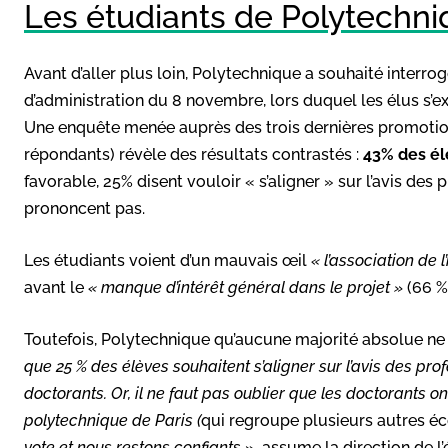
Les étudiants de Polytechni
Avant d’aller plus loin, Polytechnique a souhaité interro
d’administration du 8 novembre, lors duquel les élus s’
Une enquête menée auprès des trois dernières promotion
répondants) révèle des résultats contrastés :
43% des él
favorable, 25% disent vouloir « s’aligner » sur l’avis des 
prononcent pas.
Les étudiants voient d’un mauvais œil
« l’association de 
avant le
« manque d’intérêt général dans le projet »
(66 %
Toutefois, Polytechnique qu’aucune majorité absolue n
que 25 % des élèves souhaitent s’aligner sur l’avis des pr
doctorants. Or, il ne faut pas oublier que les doctorants on
polytechnique de Paris (
qui regroupe plusieurs autres éc
vote et nous restons confiant
s », assume la direction de l’