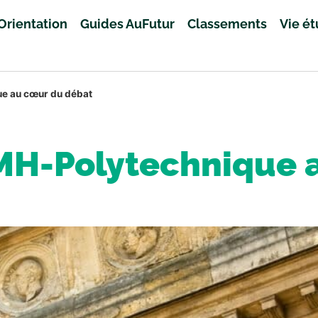
Orientation
Guides AuFutur
Classements
Vie é
ue au cœur du débat
VMH-Polytechnique 