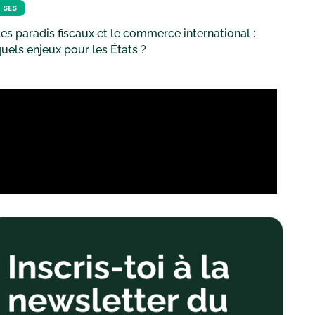
SES
es paradis fiscaux et le commerce international :
uels enjeux pour les États ?