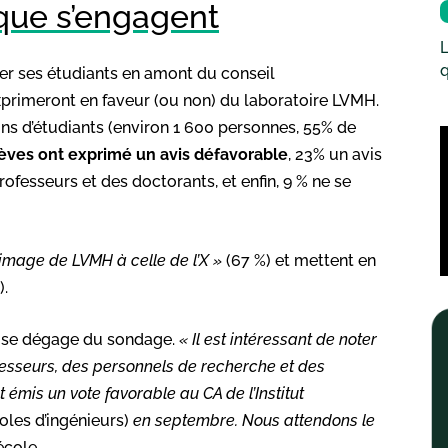
que s’engagent
L
q
ger ses étudiants en amont du conseil
exprimeront en faveur (ou non) du laboratoire LVMH.
s d’étudiants (environ 1 600 personnes, 55% de
èves ont exprimé un avis défavorable
, 23% un avis
professeurs et des doctorants, et enfin, 9 % ne se
l’image de LVMH à celle de l’X »
(67 %) et mettent en
).
e se dégage du sondage.
« Il est intéressant de noter
ofesseurs, des personnels de recherche et des
t émis un vote favorable au CA de l’Institut
oles d’ingénieurs)
en septembre. Nous attendons le
école.