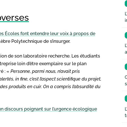
L
overses
i
es Écoles font entendre leur voix à propos de
élèbre Polytechnique de s’insurger.
L
a
tion de son laboratoire recherche. Les étudiants
reprise loin d’être exemplaire sur le plan
ré : «
Personne, parmi nous, n’avait pris
G
tés, in fine, c’est l’aspect scientifique du projet,
s
es produits en cuir. On a compris l’absurdité du
L
 un discours poignant sur l’urgence écologique
t