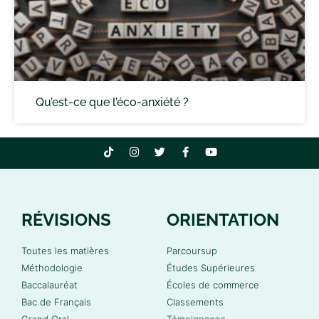
Qu’est-ce que l’éco-anxiété ?
RÉVISIONS
ORIENTATION
Toutes les matières
Parcoursup
Méthodologie
Études Supérieures
Baccalauréat
Écoles de commerce
Bac de Français
Classements
Grand Oral
Témoignages