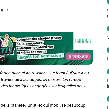
logie
L
W
L
’orientation et de révisions ! La team AuFutur a eu
Au travers de 4 sondages, on mesure ton niveau
L
ère des thématiques engagées sur lesquelles nous
i
t de la planète… un sujet qui mobilise beaucoup
L