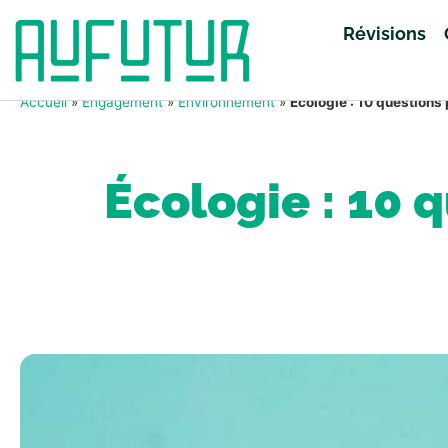
Révisions
Accueil
»
Engagement
»
Environnement
»
Écologie : 10 questions
Écologie : 10 