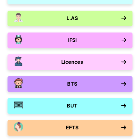
L.AS
IFSI
Licences
BTS
BUT
EFTS