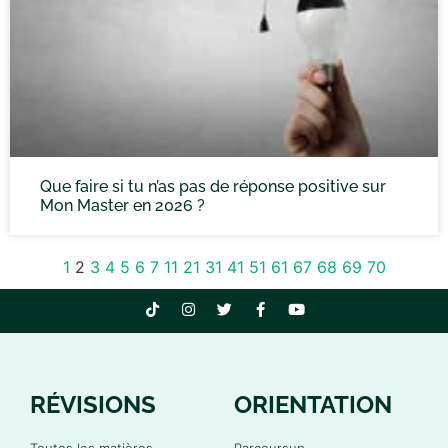
Que faire si tu n’as pas de réponse positive sur
Mon Master en 2026 ?
1
2
3
4
5
6
7
11
21
31
41
51
61
67
68
69
70
RÉVISIONS
ORIENTATION
Toutes les matières
Parcoursup