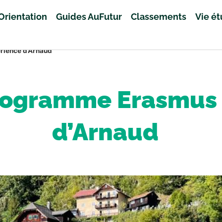
Orientation
Guides AuFutur
Classements
Vie é
rience d’Arnaud
ogramme Erasmus :
d’Arnaud