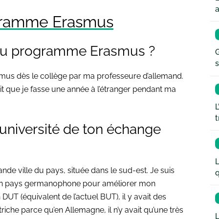
a
ogramme Erasmus
du programme Erasmus ?
G
s
mus dès le collège par ma professeure d’allemand.
llait que je fasse une année à l’étranger pendant ma
L
t
l’université de ton échange
L
rande ville du pays, située dans le sud-est. Je suis
q
s un pays germanophone pour améliorer mon
DUT (équivalent de l’actuel BUT), il y avait des
utriche parce qu’en Allemagne, il n’y avait qu’une très
L