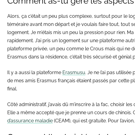
Comment as-tu géré les aspects 
Alors, ça c’était un peu plus complexe, surtout pour le log
téméraire avant mon départ et je voulais faire tout, tout s
logement. Je m’étais mis un peu la pression pour rien. Ma
rapidement. J’ai pris un logement sur une plateforme autric
plateforme privée, un peu comme le Crous mais qui ne dépe
Erasmus dans la résidence, c’était très sécurisé et génial
Il y a aussi la plateforme
Erasmusu
. Je ne l’ai pas utilisée
de mes amis Erasmus français étaient passés par cette pl
final.
Côté administratif, j’avais dû m’inscrire à la fac, choisir le
Elle a même accepté que je prenne un cours de chinois. C
d’assurance maladie
(CEAM), qui est gratuite. Pour l’avion