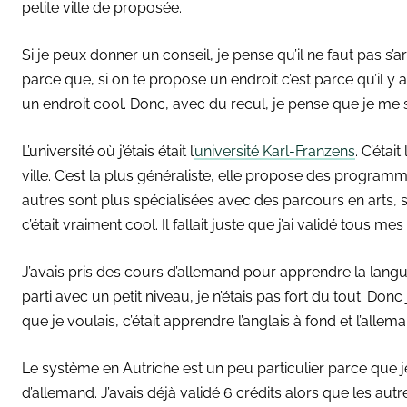
petite ville de proposée.
Si je peux donner un conseil, je pense qu’il ne faut pas s’arrê
parce que, si on te propose un endroit c’est parce qu’il 
un endroit cool. Donc, avec du recul, je pense que je me
L’université où j’étais était l’
université Karl-Franzens
. C’éta
ville. C’est la plus généraliste, elle propose des program
autres sont plus spécialisées avec des parcours en arts, sp
c’était vraiment cool. Il fallait juste que j’ai validé tous mes
J’avais pris des cours d’allemand pour apprendre la langu
parti avec un petit niveau, je n’étais pas fort du tout. Donc 
que je voulais, c’était apprendre l’anglais à fond et l’allem
Le système en Autriche est un peu particulier parce que je
d’allemand. J’avais déjà validé 6 crédits alors que les aut