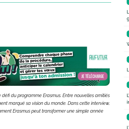
L
W
L
L
le défi du programme Erasmus. Entre nouvelles amitiés
i
ément marqué sa vision du monde. Dans cette interview,
comment Erasmus peut transformer une simple année
L