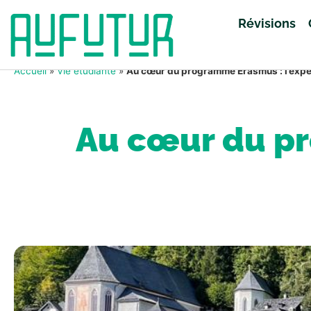
Révisions
Accueil
»
Vie étudiante
»
Au cœur du programme Erasmus : l’expé
Au cœur du pr