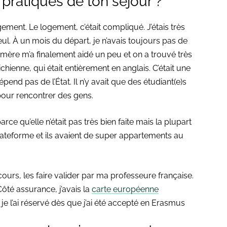
pratiques de ton séjour ?
ement. Le logement, c’était compliqué. J’étais très
eul. À un mois du départ, je n’avais toujours pas de
 mère m’a finalement aidé un peu et on a trouvé très
hienne, qui était entièrement en anglais. C’était une
nd pas de l’État. Il n’y avait que des étudiant(e)s
 pour rencontrer des gens.
 parce qu’elle n’était pas très bien faite mais la plupart
ateforme et ils avaient de super appartements au
s cours, les faire valider par ma professeure française.
ôté assurance, j’avais la
carte européenne
, je l’ai réservé dès que j’ai été accepté en Erasmus