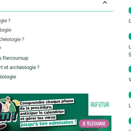
ogie ?
L
ologie
rchéologie ?
L
?
dus Parcoursup
art et archéologie ?
héologie
W
L