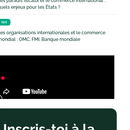
es paradis fiscaux et le commerce international :
uels enjeux pour les États ?
SES
es organisations internationales et le commerce
mondial : OMC, FMI, Banque mondiale