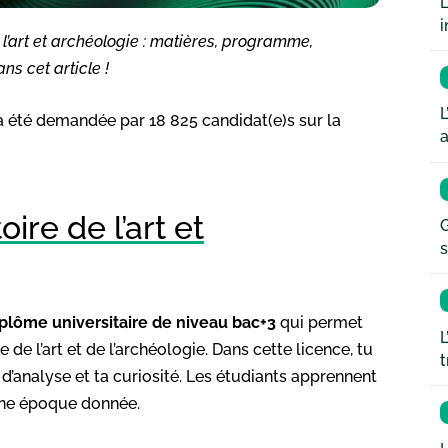
L
i
e l’art et archéologie : matières, programme,
ns cet article !
L
e a été demandée par 18 825 candidat(e)s sur la
a
ire de l’art et
G
s
plôme universitaire
de niveau bac+3
qui permet
L
e de l’art et de l’archéologie. Dans cette licence, tu
t
d’analyse et ta curiosité. Les étudiants apprennent
 une époque donnée.