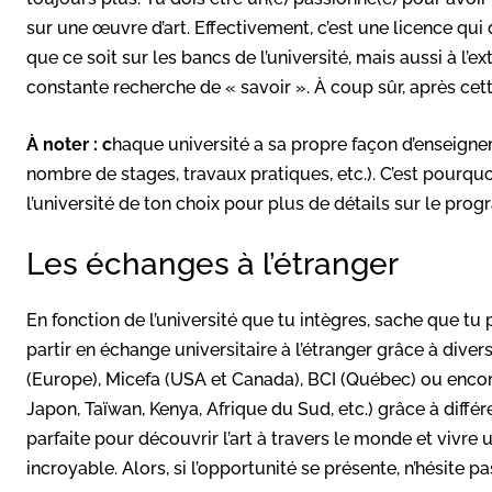
sur une œuvre d’art. Effectivement, c’est une licence qu
que ce soit sur les bancs de l’université, mais aussi à l’ex
constante recherche de « savoir ». À coup sûr, après cette
À noter : c
haque université a sa propre façon d’enseigner 
nombre de stages, travaux pratiques, etc.). C’est pourquo
l’université de ton choix pour plus de détails sur le pro
Les échanges à l’étranger
En fonction de l’université que tu intègres, sache que tu p
partir en échange universitaire à l’étranger grâce à di
(Europe), Micefa (USA et Canada), BCI (Québec) ou encor
Japon, Taïwan, Kenya, Afrique du Sud, etc.) grâce à diffé
parfaite pour découvrir l’art à travers le monde et vivre 
incroyable. Alors, si l’opportunité se présente, n’hésite pa