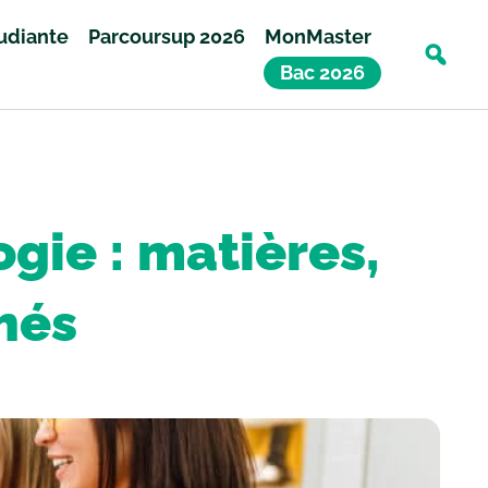
tudiante
Parcoursup 2026
MonMaster
Bac 2026
ogie : matières,
hés