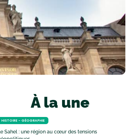
À la une
HISTOIRE - GÉOGRAPHIE
e Sahel : une région au cœur des tensions
géopolitiques