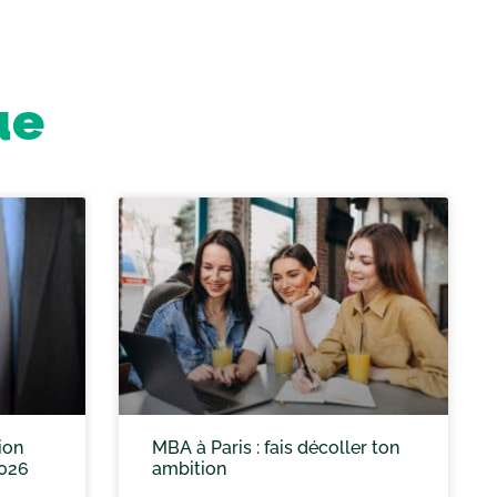
ue
ion
MBA à Paris : fais décoller ton
2026
ambition