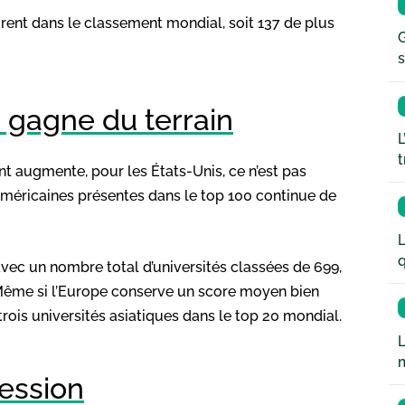
urent dans le classement mondial, soit 137 de plus
G
s
e gagne du terrain
L
t
t augmente, pour les États-Unis, ce n’est pas
méricaines présentes dans le top 100 continue de
L
q
, avec un nombre total d’universités classées de 699,
 Même si l’Europe conserve un score moyen bien
 trois universités asiatiques dans le top 20 mondial.
L
ession