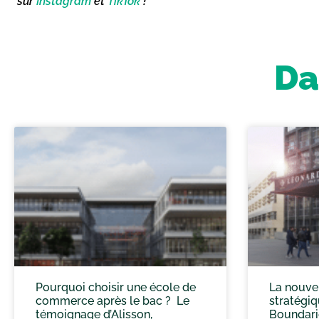
sur
Instagram
et
TikTok
!
Da
Pourquoi choisir une école de
La nouve
commerce après le bac ? Le
stratégi
témoignage d’Alisson,
Boundari