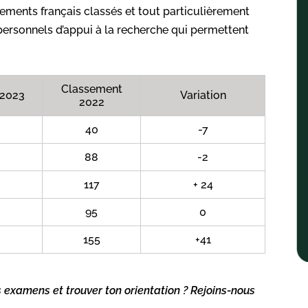
sements français classés et tout particulièrement
personnels d’appui à la recherche qui permettent
Classement
 2023
Variation
2022
40
-7
88
-2
117
+ 24
95
0
155
+41
s examens et trouver ton orientation ? Rejoins-nous