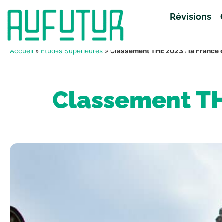
Révisions
Accueil
»
Études Supérieures
»
Classement THE 2023 : la France 
Classement THE