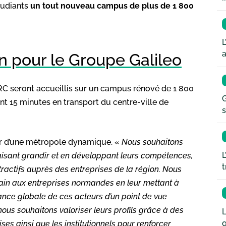
tudiants
un tout nouveau campus de plus de 1 800
L
a
 pour le Groupe Galileo
ARC seront accueillis sur un campus rénové de 1 800
G
nt 15 minutes en transport du centre-ville de
s
ur d’une métropole dynamique. «
Nous souhaitons
L
 faisant grandir et en développant leurs compétences,
t
ractifs auprès des entreprises de la région. Nous
in aux entreprises normandes en leur mettant à
mance globale de ces acteurs d’un point de vue
ous souhaitons valoriser leurs profils grâce à des
L
q
ises ainsi que les institutionnels pour renforcer