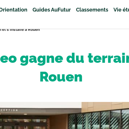
Orientation
Guides AuFutur
Classements
Vie é
 et s’installe à Rouen
eo gagne du terrain 
Rouen