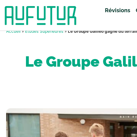
Révisions
Accueil
»
Études Supérieures
»
Le Groupe Galileo gagne du terrain
Le Groupe Galil