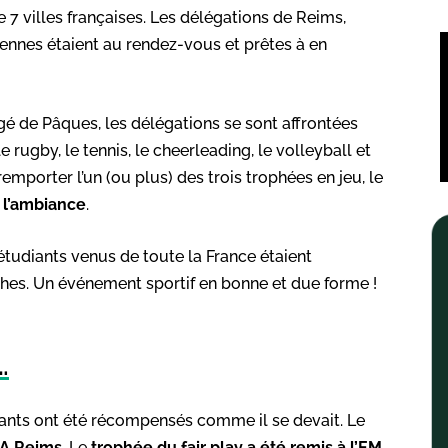
 villes françaises. Les délégations de Reims,
Rennes étaient au rendez-vous et prêtes à en
ngé de Pâques, les délégations se sont affrontées
le rugby, le tennis, le cheerleading, le volleyball et
mporter l’un (ou plus) des trois trophées en jeu, le
 l’ambiance
.
d’étudiants venus de toute la France étaient
hes. Un événement sportif en bonne et due forme !
…
nants ont été récompensés comme il se devait. Le
MA Reims
. Le
trophée du fair play a été remis à l’EM