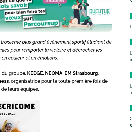
W
L
 troisième plus grand événement sportif étudiant de
ies pour remporter la victoire et décrocher les
L
e en couleur et en émotions.
i
s du groupe.
KEDGE
,
NEOMA
,
EM
Strasbourg
,
ness
, organisatrice pour la toute première fois de
L
 de leurs équipes.
a
G
s