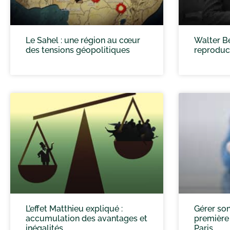
Le Sahel : une région au cœur
Walter Be
des tensions géopolitiques
reproduc
L’effet Matthieu expliqué :
Gérer son
accumulation des avantages et
première f
inégalités
Paris