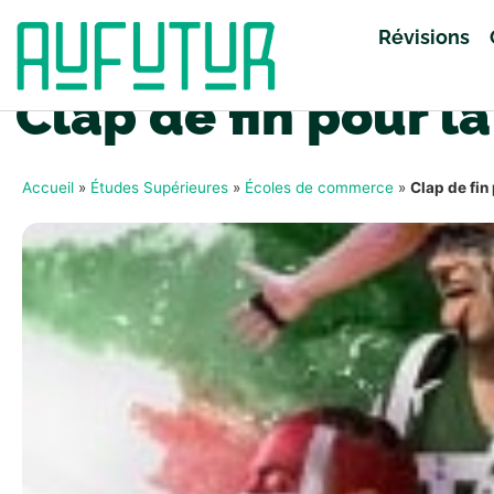
Révisions
Clap de fin pour 
Accueil
»
Études Supérieures
»
Écoles de commerce
»
Clap de fin