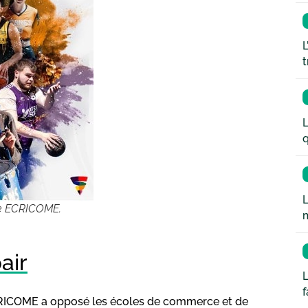
L
t
L
q
L
ge ECRICOME.
air
L
ECRICOME a opposé les écoles de commerce et de