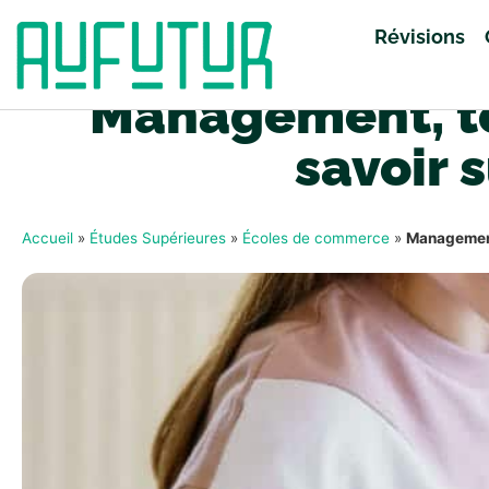
Révisions
Management, to
savoir 
Accueil
»
Études Supérieures
»
Écoles de commerce
»
Management,