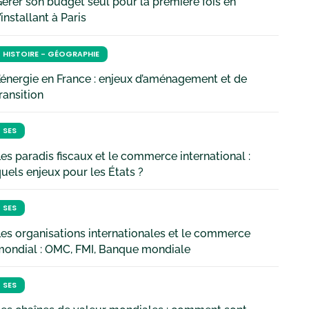
érer son budget seul pour la première fois en
’installant à Paris
HISTOIRE - GÉOGRAPHIE
’énergie en France : enjeux d’aménagement et de
ransition
SES
es paradis fiscaux et le commerce international :
uels enjeux pour les États ?
SES
es organisations internationales et le commerce
mondial : OMC, FMI, Banque mondiale
SES