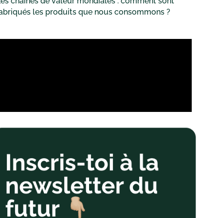
es chaînes de valeur mondiales : comment sont
fabriqués les produits que nous consommons ?