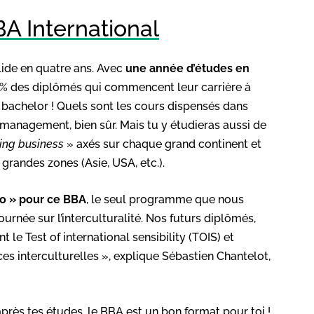
A International
lide en quatre ans. Avec
une année d’études en
% des diplômés qui commencent leur carrière à
u bachelor ! Quels sont les cours dispensés dans
 management, bien sûr. Mais tu y étudieras aussi de
ing business
» axés sur chaque grand continent et
randes zones (Asie, USA, etc.).
po » pour ce BBA
, le seul programme que nous
ournée sur l’interculturalité. Nos futurs diplômés,
nt le Test of international sensibility (TOIS) et
s interculturelles », explique Sébastien Chantelot,
 après tes études, le BBA est un bon format pour toi !