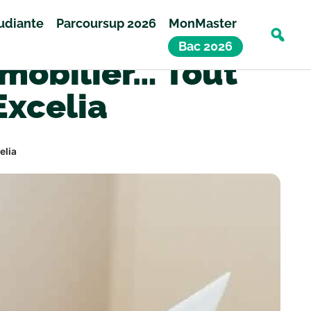
tudiante
Parcoursup 2026
MonMaster
Bac 2026
mobilier… Tout
Excelia
elia