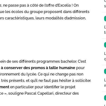
G
, ne passe pas à côté de l’offre d’Excelia ! On
s
que les écoles du groupe proposent dans différents
rs caractéristiques, leurs modalités d’admission,
L
t
L
q
sein de ses différents programmes bachelor. C’est
it à conserver des promos à taille humaine
pour
vironnement du lycée. Ce qui ne change pas non
L
rès présents, et qu’il ne faut pas hésiter à solliciter.
ement
en particulier pour identifier le projet
e », souligne Pascal Capellari, directeur des