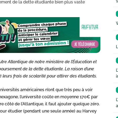
ment de la dette étudiante bien plus vaste
W
L
tre Atlantique de notre ministère de l’Éducation et
oursement de la dette étudiante. La raison d’une
L
 leurs frais de scolarité pour attirer des étudiants.
i
universités américaines n’ont que très peu à voir
’hexagone, l’université coûte en moyenne 170€ par
L
e côté de l’Atlantique, il faut ajouter quelque zéro.
a
ur étudier (pendant une seule année) au Harvey