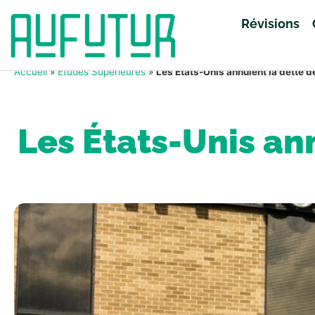
Révisions
Accueil
»
Études Supérieures
»
Les États-Unis annulent la dette 
Les États-Unis an