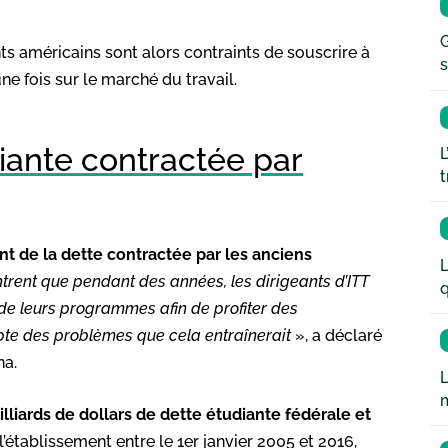
G
nts américains sont alors contraints de souscrire à
s
ne fois sur le marché du travail.
diante contractée par
L
t
 de la dette contractée par les anciens
L
rent que pendant des années, les dirigeants d’ITT
q
 de leurs programmes afin de profiter des
te des problèmes que cela entraînerait
», a déclaré
na.
L
lliards de dollars de dette étudiante fédérale et
l’établissement entre le 1er janvier 2005 et 2016,