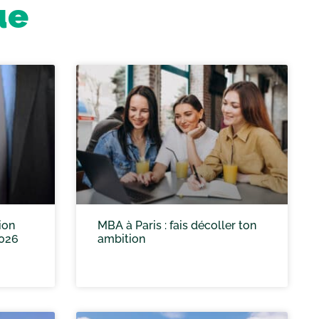
ue
ion
MBA à Paris : fais décoller ton
2026
ambition