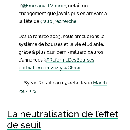
d’
@EmmanuelMacron
, c’était un
engagement que j’avais pris en arrivant à
la tête de
@sup_recherche
.
Dès la rentrée 2023, nous améliorons le
système de bourses et la vie étudiante,
grâce à plus d’un demi-milliard d’euros
d’annonces ⤵️
#ReformeDesBourses
pic.twitter.com/czlysuGFbw
— Sylvie Retailleau (@sretailleau)
March
29, 2023
La neutralisation de l’effet
de seuil