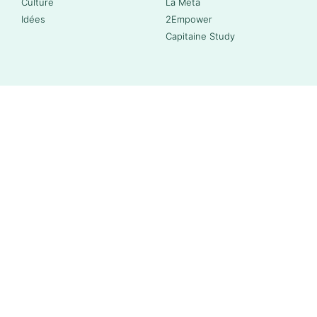
Culture
La Méta
Idées
2Empower
Capitaine Study