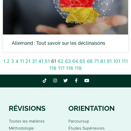
Allemand : Tout savoir sur les déclinaisons
1
2
3
4
11
21
31
41
51
61
62
63
64
65
66
71
81
91
101
111
116
117
118
119
RÉVISIONS
ORIENTATION
Toutes les matières
Parcoursup
Méthodologie
Études Supérieures