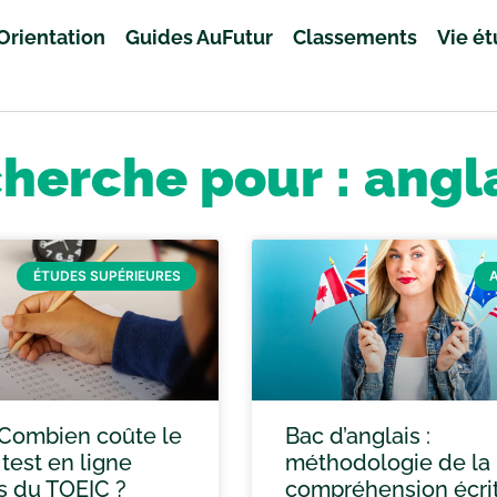
Orientation
Guides AuFutur
Classements
Vie é
cherche pour : angl
ÉTUDES SUPÉRIEURES
 Combien coûte le
Bac d’anglais :
test en ligne
méthodologie de la
is du TOEIC ?
compréhension écri