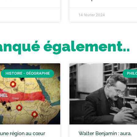
14 février 2024
anqué également..
HISTOIRE - GÉOGRAPHIE
PHIL
: une région au cœur
Walter Benjamin : aura,