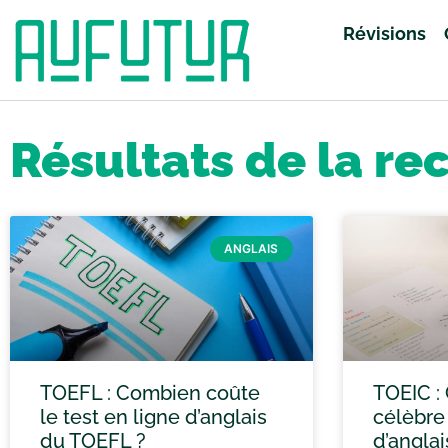
Révisions
Accueil
»
Vous avez cherché anglais
»
Page 4
Résultats de la re
ANGLAIS
TOEFL : Combien coûte
TOEIC :
le test en ligne d’anglais
célèbre 
du TOEFL ?
d’angla