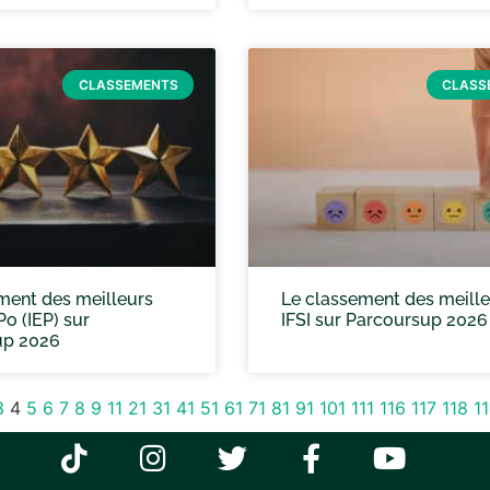
CLASSEMENTS
CLASS
ment des meilleurs
Le classement des meill
o (IEP) sur
IFSI sur Parcoursup 2026
up 2026
3
4
5
6
7
8
9
11
21
31
41
51
61
71
81
91
101
111
116
117
118
1