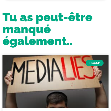
Tu as peut-être
manqué
également..
HGGSP