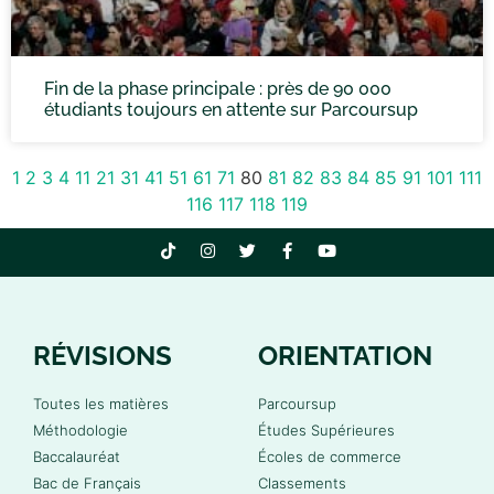
Fin de la phase principale : près de 90 000
étudiants toujours en attente sur Parcoursup
1
2
3
4
11
21
31
41
51
61
71
80
81
82
83
84
85
91
101
111
116
117
118
119
RÉVISIONS
ORIENTATION
Toutes les matières
Parcoursup
Méthodologie
Études Supérieures
Baccalauréat
Écoles de commerce
Bac de Français
Classements